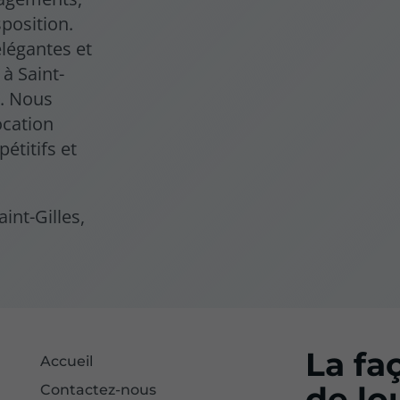
sposition.
légantes et
 à Saint-
e. Nous
ocation
étitifs et
int-Gilles,
La fa
Accueil
de lo
Contactez-nous