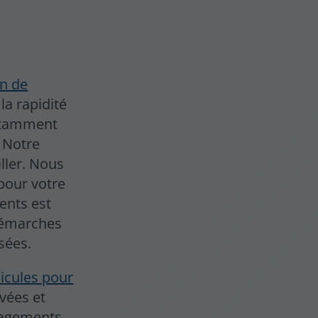
on de
 la rapidité
onstamment
. Notre
ller. Nous
 pour votre
ents est
 démarches
sées.
hicules pour
ivées et
nagements,