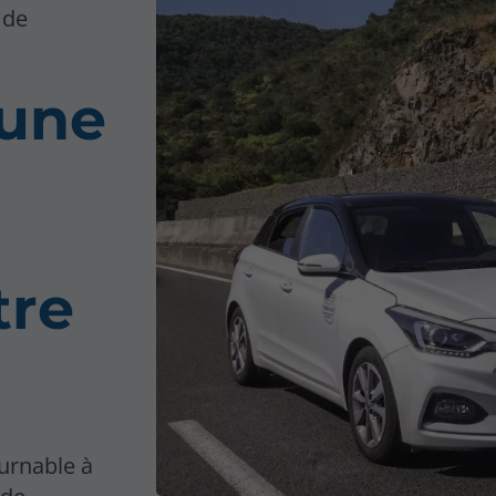
 de
 une
tre
urnable à