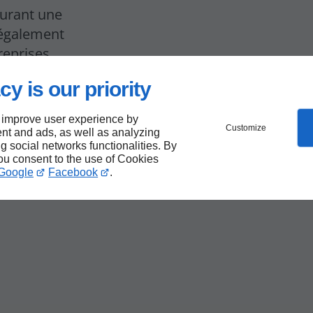
surant une
 également
reprises.
retenue et
cy is our priority
 improve user experience by
Customize
nt and ads, as well as analyzing
ng social networks functionalities. By
you consent to the use of Cookies
'une
Google
Facebook
.