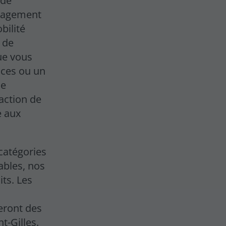
ide
ngagement
bilité
 de
ue vous
nces ou un
ne
faction de
e aux
catégories
ables, nos
ts. Les
eront des
nt-Gilles.