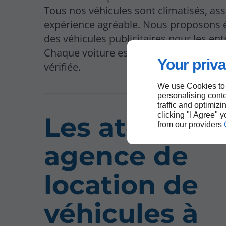
Tous nos véhicules sont climatisés, as
expérience agréable. Nous proposons
des véhicules publicitaires pour les ent
Chaque voiture est rigoureusement ent
Your priva
vérifiée.
We use Cookies to
personalising conte
traffic and optimizi
clicking "I Agree" 
Les atouts d
from our providers
agence de
location de
véhicules à