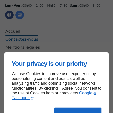
Lun - Ven
: 08h00 - 12h00 | 14h30 - 17h30
Sam
: 08h00 - 13h00
Accueil
Contactez-nous
Mentions légales
Plan du site
Your privacy is our priority
We use Cookies to improve user experience by
Haut de page
personalising content and ads, as well as
analyzing traffic and optimizing social networks
functionalities. By clicking "I Agree" you consent to
the use of Cookies from our providers
Google
Facebook
.