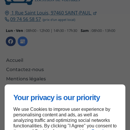
1 Rue Saint Louis,
97460
SAINT-PAUL
09 74 56 58 57
Lun - Ven
: 08h00 - 12h00 | 14h30 - 17h30
Sam
: 08h00 - 13h00
Accueil
Contactez-nous
Mentions légales
Plan du site
Your privacy is our priority
We use Cookies to improve user experience by
Haut de page
personalising content and ads, as well as
analyzing traffic and optimizing social networks
functionalities. By clicking "I Agree" you consent to